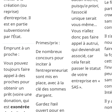
Le 
création (ou
puisqu’
a priori
,
part
reprise)
l’associé
cro
d’entreprise. Il
unique serait
san
est en partie
vous-même…
cont
subventionné
Vous n’allez
Il s’
par l’État.
donc pas faire
nou
Primes/prix :
appel à autrui,
Emprunt à un
fair
qui deviendrait
De nombreux
proche :
la f
associé, car
concours pour
cett
cela ferait
Vous pouvez
inciter à
l’i
passer le statut
toujours faire
l’entrepreneuriat
peut
de votre
appel à des
sont mis en
san
entreprise en «
proches pour
place, avec à la
con
SAS ».
obtenir un
clé des sommes
Inté
prêt (voire une
d’argent.
donation, qui
Il y
Gardez l’œil
est
exonérée
nom
ouvert pour en