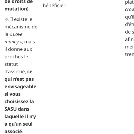
de droits de
pla
bénéficier.
mutation
).
cro
qu’i
⚠️ Il existe le
d’é
mécanisme de
de 
la «
Love
afin
money
», mais
mei
il donne aux
trem
proches le
statut
d’associé,
ce
qui n’est pas
envisageable
si vous
choisissez la
SASU dans
laquelle il n’y
a qu’un seul
associé
.