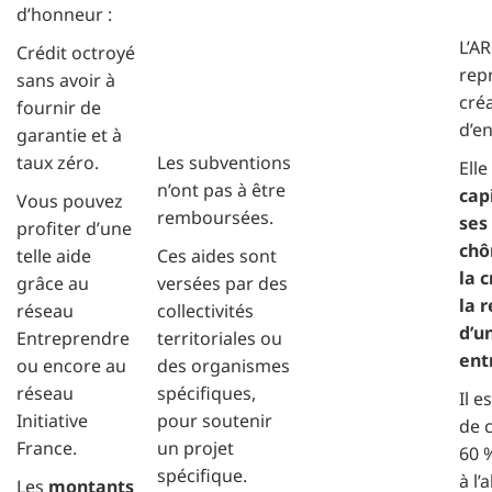
d’honneur :
L’AR
Crédit octroyé
repr
sans avoir à
cré
fournir de
d’en
garantie et à
taux zéro.
Les subventions
Ell
n’ont pas à être
cap
Vous pouvez
remboursées.
ses
profiter d’une
chô
telle aide
Ces aides sont
la 
grâce au
versées par des
la 
réseau
collectivités
d’u
Entreprendre
territoriales ou
ent
ou encore au
des organismes
réseau
spécifiques,
Il e
Initiative
pour soutenir
de 
France.
un projet
60 
spécifique.
à l’
Les
montants