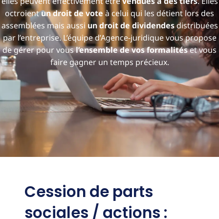
elles peuvent effectivement être
vendues à des tiers
. Elles
octroient
un droit de vote
à celui qui les détient lors des
assemblées mais aussi
un droit de dividendes
distribuées
par l’entreprise. L’équipe d’Agence-juridique vous propose
de gérer pour vous
l’ensemble de vos formalités
et vous
faire gagner un temps précieux.
Cession de parts
sociales / actions :