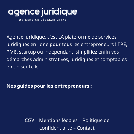
extrait Kbis
(2) Pour les exercices ouverts à partir du 1er
janvier 2021.
Imposition au taux de 28 %
(38 120 € ≤ Bénéfices
≤ 500 000 000 €) : (1) CA ≥ 250 000 000 €
Imposition au taux de 31 %
(Bénéfices > 500 000
Agence Juridique, c’est LA plateforme de services
000 € )
juridiques en ligne pour tous les entrepreneurs ! TPE,
PME, startup ou indépendant, simplifiez enfin vos
démarches administratives, juridiques et comptables
en un seul clic.
Avec les formalités 100% en ligne, il n'y a
Nos guides pour les entrepreneurs :
aucun document à imprimer! Tout le dossier sera
numérisé et envoyé sur Infogreffe.fr !
Plus ils seront précis, moins il y aura de
risques de conflits entre les associés.
CGV
–
Mentions légales
–
Politique de
confidentialité
–
Contact