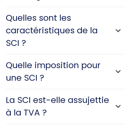
Quelles sont les
caractéristiques de la
SCI ?
ne peut pas avoir un
Quelle imposition pour
but commercial
une SCI ?
La SCI est-elle assujettie
à la TVA ?