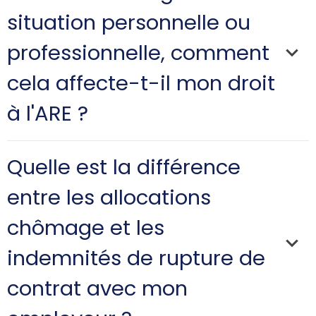
situation personnelle ou
ne sont pas versés par Pôle emploi dans le
cadre de votre assurance chômage
professionnelle, comment
cela affecte-t-il mon droit
à l'ARE ?
Quelle est la différence
entre les allocations
chômage et les
la durée de votre indemnisation
indemnités de rupture de
contrat avec mon