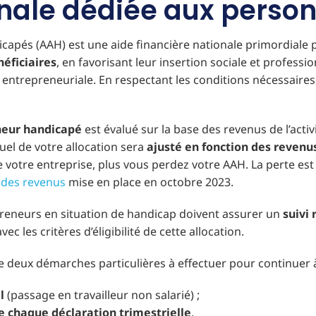
onale dédiée aux pers
dicapés (AAH) est une aide financière nationale primordiale
éficiaires
, en favorisant leur insertion sociale et professio
 entrepreneuriale. En respectant les conditions nécessaires
neur handicapé
est évalué sur la base des revenus de l’acti
el de votre allocation sera
ajusté en fonction des revenus
 de votre entreprise, plus vous perdez votre AAH. La perte es
 des revenus
mise en place en octobre 2023.
repreneurs en situation de handicap doivent assurer un
suivi 
c les critères d’éligibilité de cette allocation.
e deux démarches particulières à effectuer pour continuer à
l
(passage en travailleur non salarié) ;
de chaque déclaration trimestrielle
.