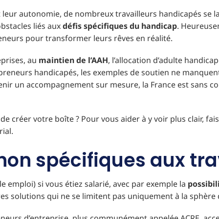
ut leur autonomie, de nombreux travailleurs handicapés se l
obstacles liés aux
défis spécifiques du handicap
. Heureuse
eneurs pour transformer leurs rêves en réalité.
eprises, au
maintien de l’AAH
, l’allocation d’adulte handica
epreneurs handicapés, les exemples de soutien ne manquent 
enir un accompagnement sur mesure, la France est sans con
e créer votre boîte ? Pour vous aider à y voir plus clair, f
ial.
f non spécifiques aux t
 emploi) si vous étiez salarié, avec par exemple la
possibil
res solutions qui ne se limitent pas uniquement à la sphère 
epreneurs d’entreprise, plus communément appelée ACRE, acc