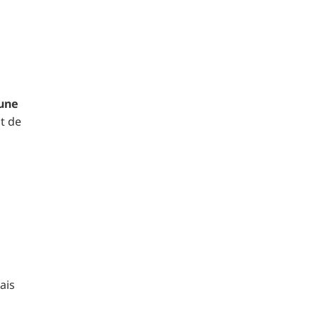
une
t de
ais