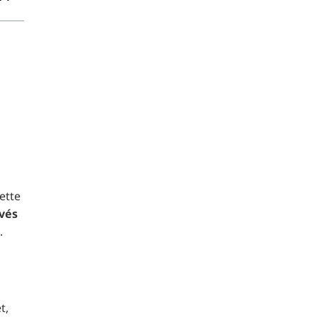
ette
vés
.
t,