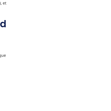
, et
nd
ique
s