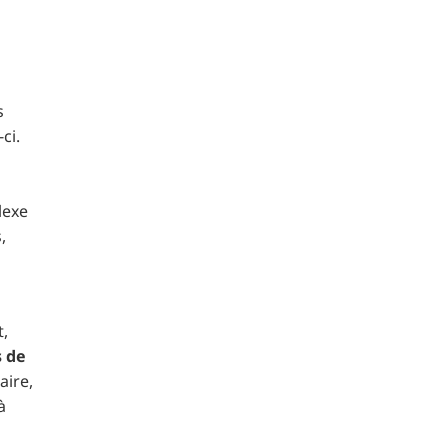
s
ci.
lexe
,
t,
s de
aire,
à