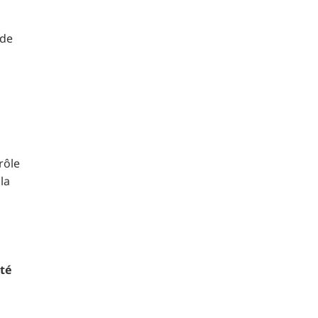
 de
rôle
la
pté