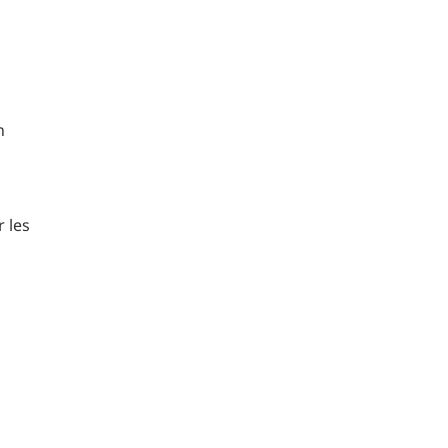
n
r les