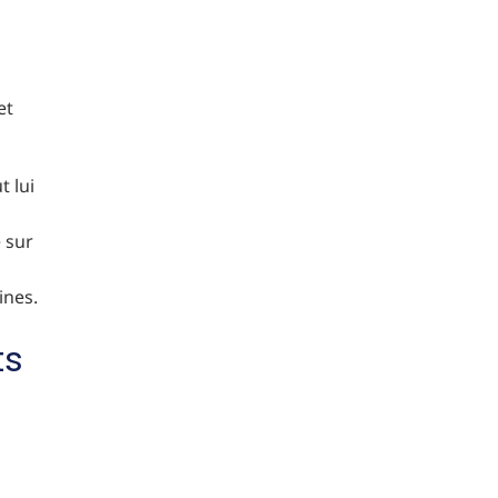
et
t lui
e sur
ines.
ts