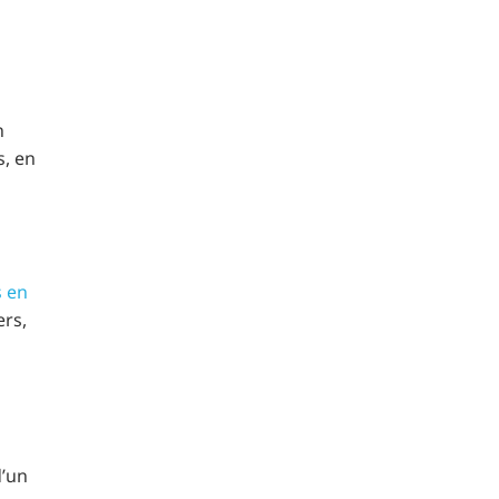
n
s, en
s en
ers,
d’un