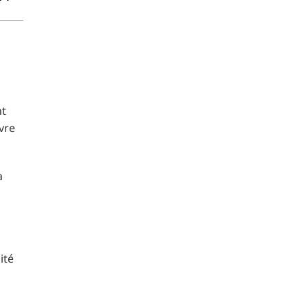
t
vre
a
ité