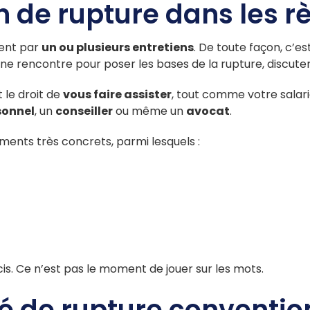
n de rupture dans les r
ent par
un ou plusieurs entretiens
. De toute façon, c’es
 rencontre pour poser les bases de la rupture, discuter 
t le droit de
vous faire assister
, tout comme votre salarié.
sonnel
, un
conseiller
ou même un
avocat
.
léments très concrets, parmi lesquels :
cis. Ce n’est pas le moment de jouer sur les mots.
é de rupture conventio