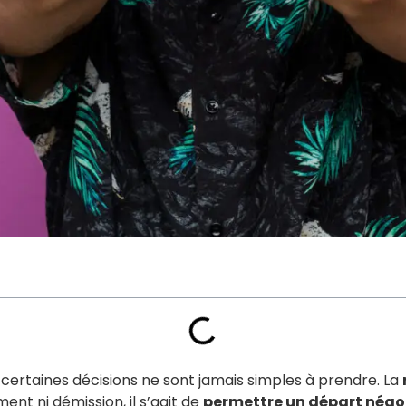
 certaines décisions ne sont jamais simples à prendre. La
ment ni démission, il s’agit de
permettre un départ négoci