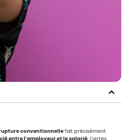
rupture conventionnelle
fait précisément
é entre l’employeur et le salarié
. Certes,