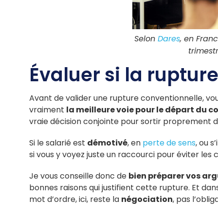
Selon
Dares
, en Fran
trimest
Évaluer si la ruptur
Avant de valider une rupture conventionnelle, vous 
vraiment
la meilleure voie pour le départ du c
vraie décision conjointe pour sortir proprement 
Si le salarié est
démotivé
, en
perte de sens
, ou s’
si vous y voyez juste un raccourci pour éviter les 
Je vous conseille donc de
bien préparer vos a
bonnes raisons qui justifient cette rupture. Et dan
mot d’ordre, ici, reste la
négociation
, pas l’oblig