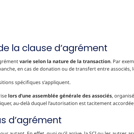
 de la clause d’agrément
’agrément
varie selon la nature de la transaction
. Par exem
revanche, en cas de donation ou de transfert entre associés, 
itions spécifiques s’appliquent.
rise
lors d’une assemblée générale des associés
, organisé
liquer, au-delà duquel l’autorisation est tacitement accordée
us d’agrément
ur autant. En effet, quoi qu’il arrive, la SCI ou les autres a