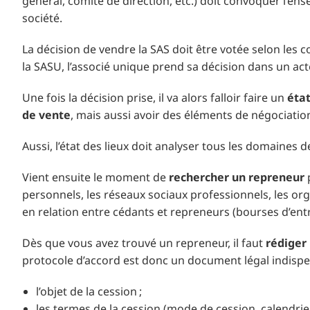
général, comité de direction, etc.) doit convoquer l’e
société.
La décision de vendre la SAS doit être votée selon les 
la SASU, l’associé unique prend sa décision dans un act
Une fois la décision prise, il va alors falloir faire un
état
de vente
, mais aussi avoir des éléments de négociati
Aussi, l’état des lieux doit analyser tous les domaines d
Vient ensuite le moment de
rechercher un repreneur
p
personnels, les réseaux sociaux professionnels, les or
en relation entre cédants et repreneurs (bourses d’entr
Dès que vous avez trouvé un repreneur, il faut
rédiger
protocole d’accord est donc un document légal indispe
l’objet de la cession ;
les termes de la cession (mode de cession, calendrier,