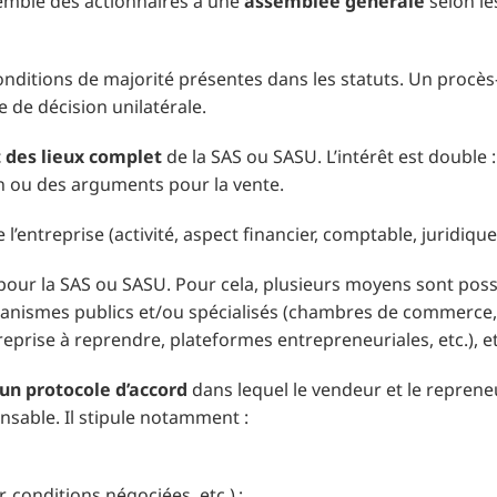
nsemble des actionnaires à une
assemblée générale
selon le
conditions de majorité présentes dans les statuts. Un procès
e de décision unilatérale.
 des lieux complet
de la SAS ou SASU. L’intérêt est double :
on ou des arguments pour la vente.
e l’entreprise (activité, aspect financier, comptable, juridi
our la SAS ou SASU. Pour cela, plusieurs moyens sont poss
ganismes publics et/ou spécialisés (chambres de commerce, 
eprise à reprendre, plateformes entrepreneuriales, etc.), et
 un protocole d’accord
dans lequel le vendeur et le reprene
nsable. Il stipule notamment :
 conditions négociées, etc.) ;