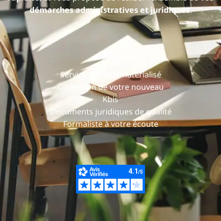
démarches administratives et juridiques
.
Service 100% dématérialisé
Obtention de votre nouveau
Kbis
Documents juridiques de qualité
Formaliste à votre écoute