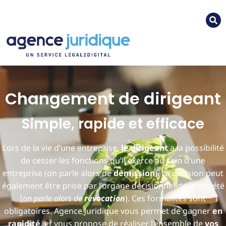
Changement de dirigeant
Simple, rapide et efficace
Lors de la vie d’une entreprise,
le dirigeant
a la possibilité
de cesser les fonctions qu’il exerce au sein d’une
entreprise (on parle alors de
démission
). La décision peut
également être prise par l’organe décisionnel de la société
(
on parle alors de
révocation
). Ces formalités sont
obligatoires. Agence Juridique vous permet de gagner
en
rapidité
, et vous propose de réaliser l’ensemble de
vos