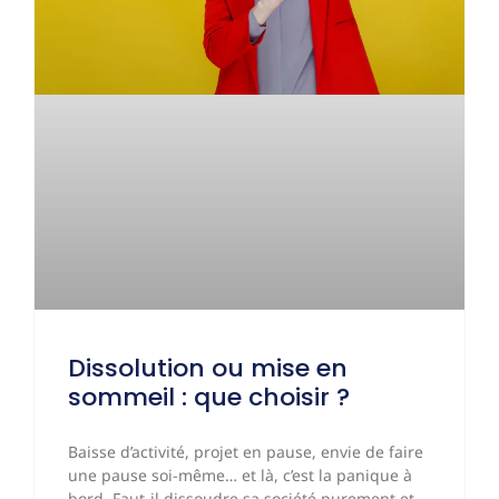
Dissolution ou mise en
sommeil : que choisir ?
Baisse d’activité, projet en pause, envie de faire
une pause soi-même… et là, c’est la panique à
bord. Faut-il dissoudre sa société purement et